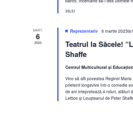
bancii, încercând să-i dea ultimele r
35LEI
MART.
Reprezentativ
6 martie 2023la
6
Teatrul la Săcele! “
2023
Shaffe
Centrul Multicultural şi Educaţio
Vino să afli povestea Reginei Maria S
prietenii longevive într-o comedie ex
de ani intepretează 4 roluri, alături
Lettice şi Leuşteanul de Peter Shaff