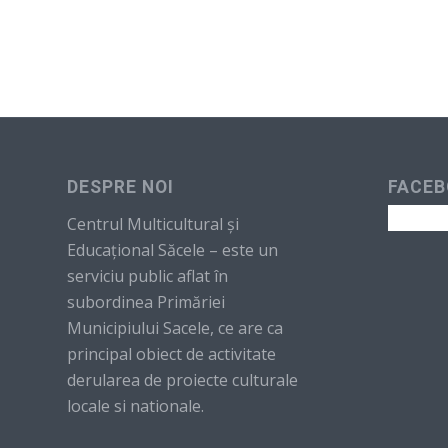
DESPRE NOI
FACEB
Centrul Multicultural şi
Educaţional Săcele – este un
serviciu public aflat în
subordinea Primăriei
Municipiului Sacele, ce are ca
principal obiect de activitate
derularea de proiecte culturale
locale si nationale.