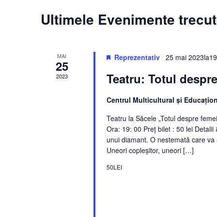
Calendarul
Ultimele Evenimente trecu
Evenimente
MAI
Reprezentativ
25 mai 2023la19
25
Teatru: Totul despr
2023
Centrul Multicultural şi Educaţio
Teatru la Săcele „Totul despre femei
Ora: 19: 00 Preț bilet : 50 lei Deta
unui diamant. O nestemată care va str
Uneori copleșitor, uneori […]
50LEI