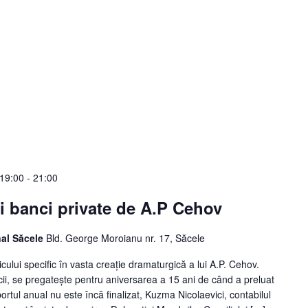
a19:00
-
21:00
ei banci private de A.P Cehov
nal Săcele
Bld. George Moroianu nr. 17, Săcele
icului specific în vasta creație dramaturgică a lui A.P. Cehov.
ii, se pregatește pentru aniversarea a 15 ani de când a preluat
rtul anual nu este încă finalizat, Kuzma Nicolaevici, contabilul