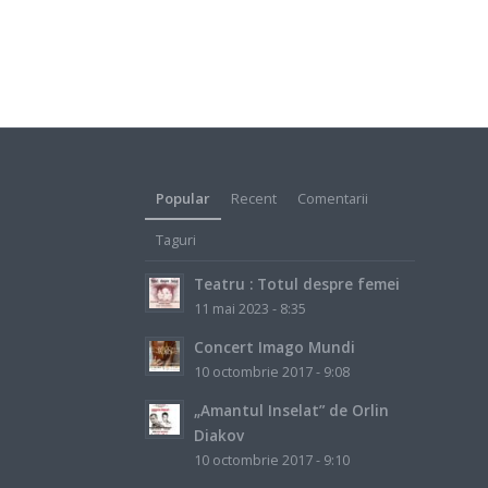
Popular
Recent
Comentarii
Taguri
Teatru : Totul despre femei
11 mai 2023 - 8:35
Concert Imago Mundi
10 octombrie 2017 - 9:08
„Amantul Inselat” de Orlin
Diakov
10 octombrie 2017 - 9:10