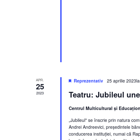
APR.
Reprezentativ
25 aprilie 2023l
25
Teatru: Jubileul un
2023
Centrul Multicultural şi Educaţio
„Jubileul" se înscrie prin natura com
Andrei Andreevici, președintele bănc
conducerea instituției, numai că Rapo