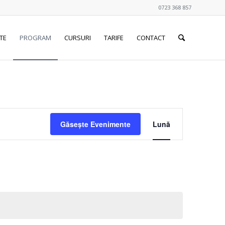
0723 368 857
TE
PROGRAM
CURSURI
TARIFE
CONTACT
Navigare
în
Găsește Evenimente
Lună
vizualizări
Eveniment