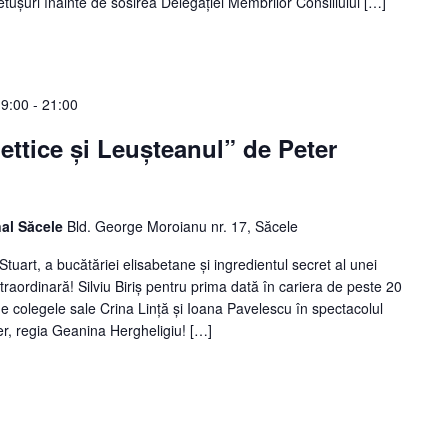
etușuri înainte de sosirea Delegației Membrilor Consiliului […]
19:00
-
21:00
Lettice şi Leuşteanul” de Peter
nal Săcele
Bld. George Moroianu nr. 17, Săcele
tuart, a bucătăriei elisabetane şi ingredientul secret al unei
traordinară! Silviu Biriş pentru prima dată în cariera de peste 20
 de colegele sale Crina Linţă şi Ioana Pavelescu în spectacolul
er, regia Geanina Hergheligiu! […]