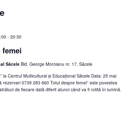
te
:00
-
20:30
e femei
nal Săcele
Bld. George Moroianu nr. 17, Săcele
” la Centrul Multicultural şi Educaţional Săcele Data: 25 mai
lii & rezervari 0739 283 660 Totul despre femei” este povestea
ăluci de fiecare dată diferit atunci când va fi rotită în lumină.