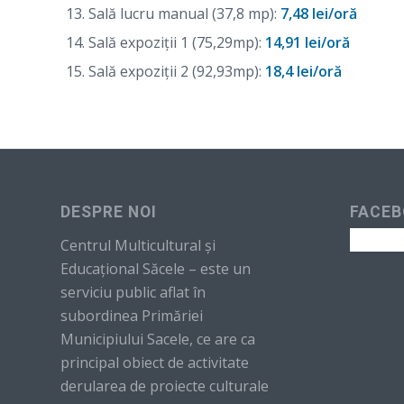
Sală lucru manual (37,8 mp):
7,48 lei/oră
Sală expoziții 1 (75,29mp):
14,91 lei/oră
Sală expoziții 2 (92,93mp):
18,4 lei/oră
DESPRE NOI
FACEB
Centrul Multicultural şi
Educaţional Săcele – este un
serviciu public aflat în
subordinea Primăriei
Municipiului Sacele, ce are ca
principal obiect de activitate
derularea de proiecte culturale