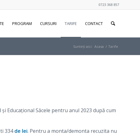
0723 368 857
TE
PROGRAM
CURSURI
TARIFE
CONTACT
Sunteți aici:
Acasa
/
Tarife
ral şi Educaţional Săcele pentru anul 2023 după cum
ti 334
de lei
. Pentru a monta/demonta recuzita nu