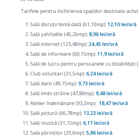
Tarifele pentru închirierea spaţiilor destinate activ
Sală discuții temă dată (61,10mp):
12,10 lei/oră
Sală șah/table (45,26mp):
8,96 lei/oră
Sală internet (123,48mp):
24,45 lei/oră
Sală de informare (60,15mp):
11,9 lei/oră
Sală de lucru pentru persoanele cu dizabilități
Club voluntari (31,5mp):
6,24 lei/oră
Sală dans (49,15mp):
9,73 lei/oră
Sală limbi străine (47,88mp):
9,48 lei/oră
Atelier îndemânare (93,3mp):
18,47 lei/oră
Sală pictură (66,78mp):
13,23 lei/oră
Sală muzică (31,15mp):
6,17 lei/oră
Sala părinților (29,6mp):
5,86 lei/oră