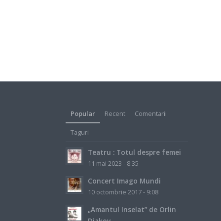
Popular
Recent
Comentarii
Taguri
Teatru : Totul despre femei
11 mai 2023 - 8:35
Concert Imago Mundi
10 octombrie 2017 - 9:08
„Amantul Inselat” de Orlin
Diakov