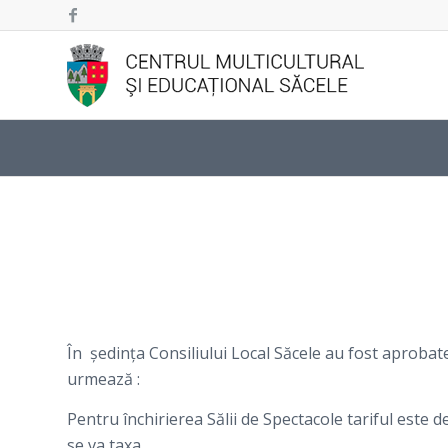
În ședinţa Consiliului Local Săcele au fost aprobate
urmează :
Pentru închirierea Sălii de Spectacole tariful este d
se va taxa.