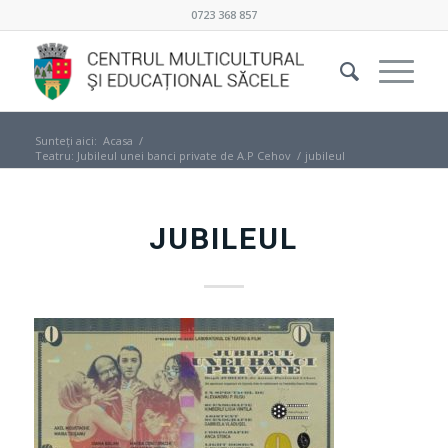
0723 368 857
Sunteți aici:
Acasa
/
Teatru: Jubileul unei banci private de A.P Cehov
/
jubileul
JUBILEUL