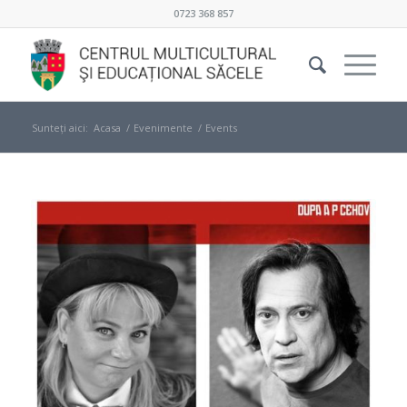
0723 368 857
Sunteți aici:
Acasa
/
Evenimente
/
Events